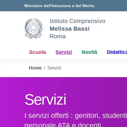
Vai ai contenuti
Vai al menu di navigazione
Vai al footer
Ministero dell'Istruzione e del Merito
Istituto Comprensivo
Melissa Bassi
Roma
Scuola
Servizi
Novità
Didattic
Home
Servizi
Servizi
I servizi offerti : genitori, studenti
personale ATA e docenti