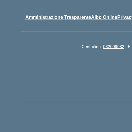
Amministrazione Trasparente
Albo Online
Privac
Centralino:
062009082
Em