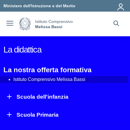
Vai ai contenuti
Vai al menu di navigazione
Vai al footer
Ministero dell'Istruzione e del Merito
Istituto Comprensivo
Melissa Bassi
La didattica
La nostra offerta formativa
Istituto Comprensivo Melissa Bassi
Scuola dell'infanzia
Scuola Primaria