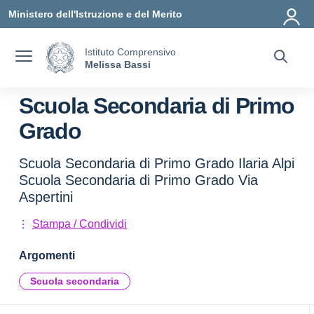
Vai ai contenuti
Vai al menu di navigazione
Vai al footer
Ministero dell'Istruzione e del Merito
Istituto Comprensivo
Melissa Bassi
Scuola Secondaria di Primo
Grado
Scuola Secondaria di Primo Grado Ilaria Alpi
Scuola Secondaria di Primo Grado Via
Aspertini
Stampa / Condividi
Argomenti
Scuola secondaria