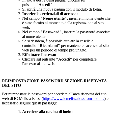
In alto a destra della pagina, cliccare sul
pulsante
"Accedi"
.
Si aprirà una nuova pagina con il modulo di login.
Inserire le credenziali di accesso:
Nel campo
"Nome utente"
, inserire il nome utente che
è stato fornito al momento della registrazione al sito
web.
Nel campo
"Password"
, inserire la password associata
al nome utente.
Se si desidera, è possibile attivare la casella di
controllo
"Ricordami"
per mantenere l'accesso al sito
web per un periodo di tempo prolungato.
Effettuare l'accesso:
Cliccare sul pulsante
"Accedi"
per completare
l'accesso al sito web.
_________________
REIMPOSTAZIONE PASSWORD SEZIONE RISERVATA
DEL SITO
Per reimpostare la password per accedere all'area riservata del sito
web di IC Melissa Bassi (
https://www.icmelissabassiroma.edu.it/
) è
necessario seguire questi passaggi:
Accedere alla pagina di login: