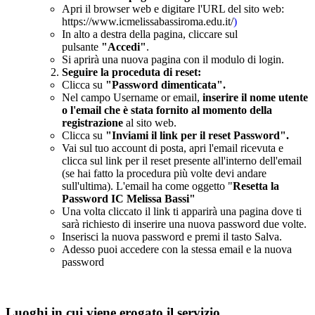
Apri il browser web e digitare l'URL del sito web:
https://www.icmelissabassiroma.edu.it/
)
In alto a destra della pagina, cliccare sul
pulsante
"Accedi"
.
Si aprirà una nuova pagina con il modulo di login.
Seguire la proceduta di reset:
Clicca su
"Password dimenticata".
Nel campo Username or email,
inserire il nome utente
o l'email che è stata fornito al momento della
registrazione
al sito web.
Clicca su
"Inviami il link per il reset Password".
Vai sul tuo account di posta, apri l'email ricevuta e
clicca sul link per il reset presente all'interno dell'email
(se hai fatto la procedura più volte devi andare
sull'ultima). L'email ha come oggetto "
Resetta la
Password IC Melissa Bassi"
Una volta cliccato il link ti apparirà una pagina dove ti
sarà richiesto di inserire una nuova password due volte.
Inserisci la nuova password e premi il tasto Salva.
Adesso puoi accedere con la stessa email e la nuova
password
Luoghi in cui viene erogato il servizio