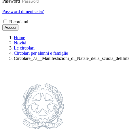
Password
Password dimenticata?
Ricordami
Accedi
Home
Novità
Le circolari
Circolari per alunni e famiglie
Circolare_73__Manifestazioni_di_Natale_della_scuola_dellInf