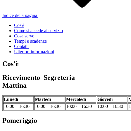
Indice della pagina
Cos'è
Come si accede al servizio
Cosa serve
Tempi e scadenze
Contatti
Ulteriori informazioni
Cos'è
Ricevimento Segreteria
Mattina
Lunedì
Martedì
Mercoledì
Giovedì
V
10:00 – 16:30
10:00 – 16:30
10:00 – 16:30
10:00 – 16:30
1
Pomeriggio