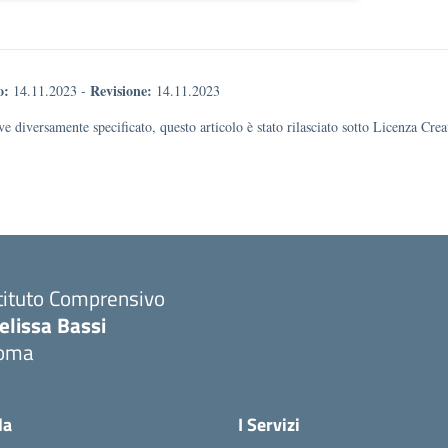
o:
Revisione:
14.11.2023
-
14.11.2023
e diversamente specificato, questo articolo è stato rilasciato sotto Licenza Cr
tituto Comprensivo
elissa Bassi
oma
la
I Servizi