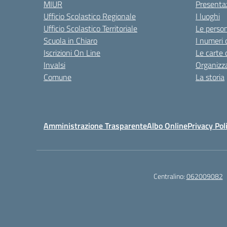
MIUR
Presenta
Ufficio Scolastico Regionale
I luoghi
Ufficio Scolastico Territoriale
Le perso
Scuola in Chiaro
I numeri 
Iscrizioni On Line
Le carte 
Invalsi
Organizz
Comune
La storia
Amministrazione Trasparente
Albo Online
Privacy Pol
Centralino:
062009082