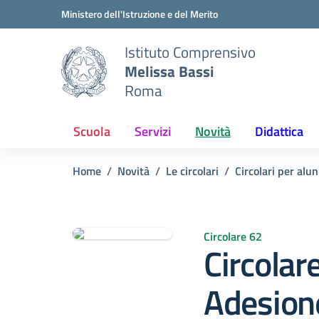
Vai ai contenuti
Vai al menu di navigazione
Vai al footer
Ministero dell'Istruzione e del Merito
Istituto Comprensivo
Melissa Bassi
Roma
Scuola
Servizi
Novità
Didattica
Home
Novità
Le circolari
Circolari per alun
Circolare 62
Circolar
Adesione