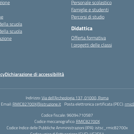
zione
Personale scolastico
Famiglie e studenti
ne
Percorsi di studio
della scuola
Didattica
della scuola
Offerta formativa
azione
I progetti delle classi
icy
Dichiarazione di accessibilità
Indirizzo:
Via dell'Archeologia 137, 01000, Roma
Email:
RMIC82700X@istruzione.it
Posta elettronica certificata (PEC):
rmic
Codice fiscale: 96094710587
Codice meccanografico:
RMIC82700X
Codice Indice delle Pubbliche Amministrazioni (IPA): istsc_rmic82700x
Codice unico di fatturazione (CUF): UF2E51