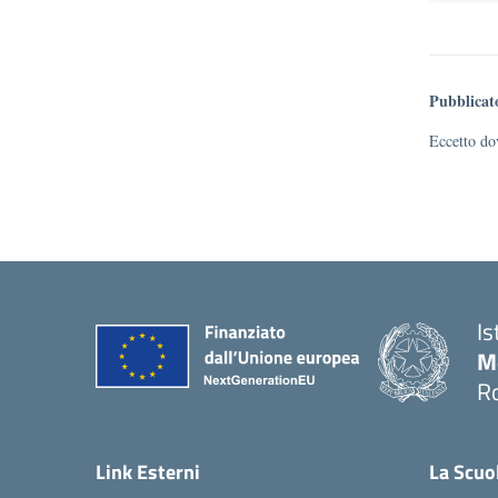
Pubblicat
Eccetto dov
Is
M
R
Link Esterni
La Scuo