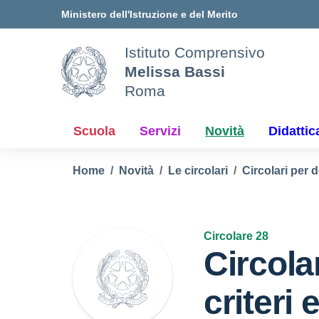
Vai ai contenuti
Vai al menu di navigazione
Vai al footer
Ministero dell'Istruzione e del Merito
Istituto Comprensivo
Melissa Bassi
Roma
Scuola
Servizi
Novità
Didattic
Home
Novità
Le circolari
Circolari per 
Circolare 28
Circola
criteri