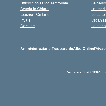
Ufficio Scolastico Territoriale
Le pers
Scuola in Chiaro
I numeri
Iscrizioni On Line
Le carte
Invalsi
Organiz
Comune
La storia
Amministrazione Trasparente
Albo Online
Privac
Centralino:
062009082
Em