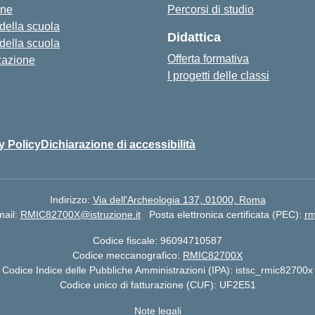
one
Percorsi di studio
 della scuola
Didattica
 della scuola
Offerta formativa
zazione
I progetti delle classi
y Policy
Dichiarazione di accessibilità
Indirizzo:
Via dell'Archeologia 137, 01000, Roma
ail:
RMIC82700X@istruzione.it
Posta elettronica certificata (PEC):
rm
Codice fiscale: 96094710587
Codice meccanografico:
RMIC82700X
Codice Indice delle Pubbliche Amministrazioni (IPA): istsc_rmic82700x
Codice unico di fatturazione (CUF): UF2E51
Note legali