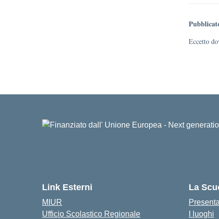
Pubblicat
Eccetto dov
Link Esterni
La Scu
MIUR
Present
Ufficio Scolastico Regionale
I luoghi