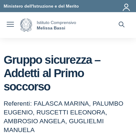
Vai ai contenuti
Vai al menu di navigazione
Vai al footer
Ministero dell'Istruzione e del Merito
Istituto Comprensivo
Melissa Bassi
Gruppo sicurezza –
Addetti al Primo
soccorso
Referenti: FALASCA MARINA, PALUMBO
EUGENIO, RUSCETTI ELEONORA,
AMBROSIO ANGELA, GUGLIELMI
MANUELA