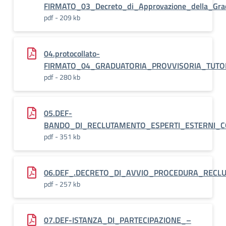
FIRMATO_03_Decreto_di_Approvazione_della_Grad
pdf - 209 kb
04.protocollato-
FIRMATO_04_GRADUATORIA_PROVVISORIA_TUTO
pdf - 280 kb
05.DEF-
BANDO_DI_RECLUTAMENTO_ESPERTI_ESTERNI_C
pdf - 351 kb
06.DEF_.DECRETO_DI_AVVIO_PROCEDURA_RECL
pdf - 257 kb
07.DEF-ISTANZA_DI_PARTECIPAZIONE_–