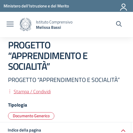
Vai ai contenuti
Vai al menu di navigazione
Vai al footer
Ministero dell'Istruzione e del Merito
Istituto Comprensivo
Melissa Bassi
PROGETTO
“APPRENDIMENTO E
SOCIALITÀ”
PROGETTO “APPRENDIMENTO E SOCIALITÀ”
Stampa / Condividi
Tipologia
Documento Generico
Indice della pagina