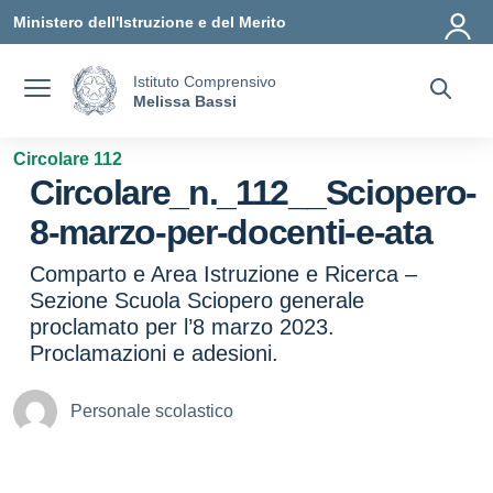
Vai ai contenuti
Vai al menu di navigazione
Vai al footer
Ministero dell'Istruzione e del Merito
Istituto Comprensivo
Melissa Bassi
Circolare 112
Circolare_n._112__Sciopero-
8-marzo-per-docenti-e-ata
Comparto e Area Istruzione e Ricerca –
Sezione Scuola Sciopero generale
proclamato per l’8 marzo 2023.
Proclamazioni e adesioni.
Personale scolastico