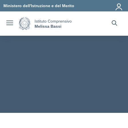
Vai ai contenuti
Vai al menu di navigazione
Vai al footer
Ministero dell'Istruzione e del Merito
Istituto Comprensivo
Melissa Bassi