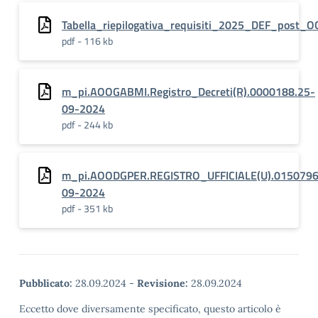
Tabella_riepilogativa_requisiti_2025_DEF_post_
pdf - 116 kb
m_pi.AOOGABMI.Registro_Decreti(R).0000188.25-
09-2024
pdf - 244 kb
m_pi.AOODGPER.REGISTRO_UFFICIALE(U).0150796
09-2024
pdf - 351 kb
Pubblicato:
28.09.2024
-
Revisione:
28.09.2024
Eccetto dove diversamente specificato, questo articolo è